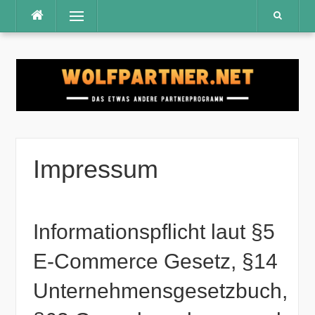
Direkt
Menü
zum
Inhalt
Impressum
Informationspflicht laut §5
E-Commerce Gesetz, §14
Unternehmensgesetzbuch,