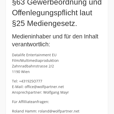
§63 Gewerbeordnung und
Offenlegungspflicht laut
§25 Mediengesetz.
Me­di­en­in­ha­ber und für den In­halt
ver­ant­wort­lich:
Datalife Entertainment EU
Film/Multimediaproduktion
Zahnradbahnstrasse 2/2
1190 Wien
Tel: +431925O777
E-Mail: office@wolfpartner.net
Ansprechpartner: Wolfgang Mayr
Für Affilliateanfragen:
Roland Hamm: roland@wolfpartner.net